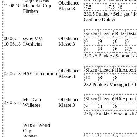
Joop de Reus
Obedience
11.08.18
Memorial Cup
7,5
7,5
6
Klasse 3
Fürthen
230,5 Punkte / Sehr gut / 
Gerlinde Dobler
Sitzen
Liegen
Blitz
Dista
09.06.-
swhv VM
Obedience
0
9
6
6
10.06.18
Ilvesheim
Klasse 3
0
8
6
7,5
229,25 Punkte / Sehr gut / 
Sitzen
Liegen
Hü.Apport
Obedience
02.06.18
HSF Tiefenbronn
Klasse 3
10
8
8
282 Punkte / Vorzüglich / 1
Sitzen
Liegen
Hü.Apport
MCC am
Obedience
27.05.18
Wullesee
Klasse 3
9
8
9
278,5 Punkte / Vorzüglich / 
WDSF World
Cup
Winner