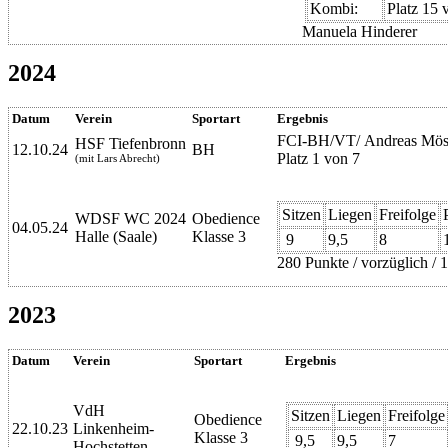
Kombi:
Platz 15 
Manuela Hinderer
2024
Datum
Verein
Sportart
Ergebnis
FCI-BH/VT/ Andreas Mös
HSF Tiefenbronn
12.10.24
BH
Platz 1 von 7
(mit Lars Abrecht)
Sitzen
Liegen
Freifolge
WDSF WC 2024
Obedience
04.05.24
Halle (Saale)
Klasse 3
9
9,5
8
280 Punkte / vorzüglich / 1
2023
Datum
Verein
Sportart
Ergebnis
VdH
Sitzen
Liegen
Freifolge
Obedience
22.10.23
Linkenheim-
Klasse 3
9,5
9,5
7
Hochstetten