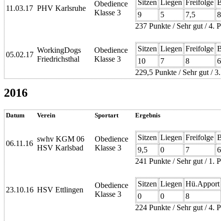
Sitzen
Liegen
Freifolge
B
Obedience
11.03.17
PHV Karlsruhe
Klasse 3
9
5
7,5
8
237 Punkte / Sehr gut / 4. P
Sitzen
Liegen
Freifolge
B
WorkingDogs
Obedience
05.02.17
Friedrichsthal
Klasse 3
10
7
8
6
229,5 Punkte / Sehr gut / 3
2016
Datum
Verein
Sportart
Ergebnis
Sitzen
Liegen
Freifolge
B
swhv KGM 06
Obedience
06.11.16
HSV Karlsbad
Klasse 3
9,5
0
7
6
241 Punkte / Sehr gut / 1. P
Sitzen
Liegen
Hü.Apport
Obedience
23.10.16
HSV Ettlingen
Klasse 3
0
0
8
224 Punkte / Sehr gut / 4. P