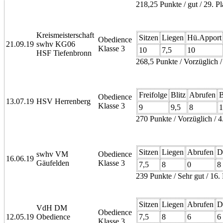
218,25 Punkte / gut / 29. 
Kreismeisterschaft
Sitzen
Liegen
Hü.Apport
Obedience
21.09.19
swhv KG06
Klasse 3
10
7,5
10
HSF Tiefenbronn
268,5 Punkte / Vorzüglich /
Freifolge
Blitz
Abrufen
Obedience
13.07.19
HSV Herrenberg
Klasse 3
9
9,5
8
1
270 Punkte / Vorzüglich / 4
Sitzen
Liegen
Abrufen
D
swhv VM
Obedience
16.06.19
Gäufelden
Klasse 3
7,5
8
0
8
239 Punkte / Sehr gut / 16
Sitzen
Liegen
Abrufen
D
VdH DM
Obedience
12.05.19
Obedience
7,5
8
6
6
Klasse 3