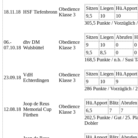
Sitzen
Liegen
Hü.Apport
Obedience
18.11.18
HSF Tiefenbronn
Klasse 3
9,5
10
10
305,5 Punkte / Vorzüglich /
Sitzen
Liegen
Abrufen
H
06.-
dhv DM
Obedience
9
10
0
0
07.10.18
Wulsbüttel
Klasse 3
9,5
8,5
0
0
168,5 Punkte / n.b. / Susi 
Sitzen
Liegen
Hü.Apport
VdH
Obedience
23.09.18
Echterdingen
Klasse 3
9
10
9
286 Punkte / Vorzüglich / 2.
Hü.Apport
Blitz
Abrufen
Joop de Reus
Obedience
12.08.18
Memorial Cup
6,5
7
7
Klasse 3
Fürthen
202,5 Punkte / Gut / 25. P
Dobler
Hü.Apport
Blitz
Abrufen