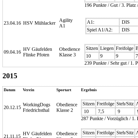
196 Punkte / Gut / 3. Platz
Agility
A1:
DIS
23.04.16
HSV Mühlacker
A1
Spiel A1/A2:
DIS
Sitzen
Liegen
Freifolge
B
HV Gäufelden
Obedience
09.04.16
Flinke Pfoten
Klasse 3
10
9
9
7
239 Punkte / Sehr gut / 1. P
2015
Datum
Verein
Sportart
Ergebnis
Sitzen
Freifolge
Steh/Sitz
WorkingDogs
Obedience
20.12.15
Friedrichsthal
Klasse 2
10
7,5
9
287 Punkte / Vorzüglich / 1.
Sitzen
Freifolge
Steh/Sitz
HV Gäufelden
Obedience
21.11.15