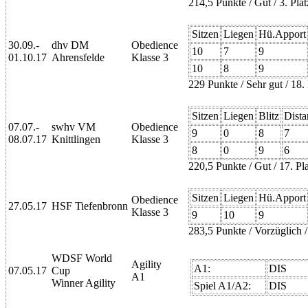
214,5 Punkte / Gut / 3. Pla
Sitzen
Liegen
Hü.Apport
30.09.-
dhv DM
Obedience
10
7
9
01.10.17
Ahrensfelde
Klasse 3
10
8
9
229 Punkte / Sehr gut / 18
Sitzen
Liegen
Blitz
Dista
07.07.-
swhv VM
Obedience
9
0
8
7
08.07.17
Knittlingen
Klasse 3
8
0
9
6
220,5 Punkte / Gut / 17. P
Sitzen
Liegen
Hü.Apport
Obedience
27.05.17
HSF Tiefenbronn
Klasse 3
9
10
9
283,5 Punkte / Vorzüglich / 
WDSF World
Agility
A1:
DIS
07.05.17
Cup
A1
Winner Agility
Spiel A1/A2:
DIS