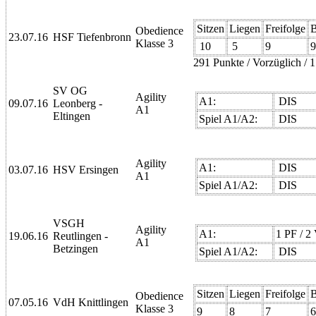
Sitzen
Liegen
Freifolge
B
Obedience
23.07.16
HSF Tiefenbronn
Klasse 3
10
5
9
291 Punkte / Vorzüglich / 1
SV OG
Agility
A1:
DIS
09.07.16
Leonberg -
A1
Eltingen
Spiel A1/A2:
DIS
Agility
A1:
DIS
03.07.16
HSV Ersingen
A1
Spiel A1/A2:
DIS
VSGH
Agility
A1:
1 PF / 
19.06.16
Reutlingen -
A1
Betzingen
Spiel A1/A2:
DIS
Sitzen
Liegen
Freifolge
B
Obedience
07.05.16
VdH Knittlingen
Klasse 3
9
8
7
6