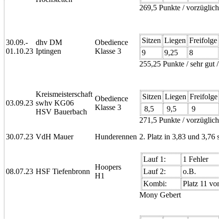
269,5 Punkte / vorzüglich /
Sitzen
Liegen
Freifolge
30.09.-
dhv DM
Obedience
01.10.23
Iptingen
Klasse 3
9
9,25
8
255,25 Punkte / sehr gut 
Kreismeisterschaft
Sitzen
Liegen
Freifolge
Obedience
03.09.23
swhv KG06
Klasse 3
8,5
9,5
9
HSV Bauerbach
271,5 Punkte / vorzüglich
30.07.23
VdH Mauer
Hunderennen
2. Platz in 3,83 und 3,76 
Lauf 1:
1 Fehler
Hoopers
08.07.23
HSF Tiefenbronn
Lauf 2:
o.B.
H1
Kombi:
Platz 11 vo
Mony Gebert