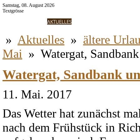
Samstag, 08. August 2026
Textgrösse
HOME
ANNIKKI
AKTUELLES
ERGEBNISSE
FOTOGALERIE
GÄS
»
Aktuelles
»
ältere Urla
Mai
»
Watergat, Sandban
Watergat, Sandbank 
11. Mai. 2017
Das Wetter hat zunächst mal
nach dem Frühstück in Ric