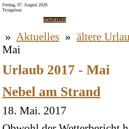
Freitag, 07. August 2026
Textgrösse
HOME
ANNIKKI
AKTUELLES
ERGEBNISSE
FOTOGALERIE
GÄS
»
Aktuelles
»
ältere Urla
Mai
Urlaub 2017 - Mai
Nebel am Strand
18. Mai. 2017
Obwohl der Wetterbericht h